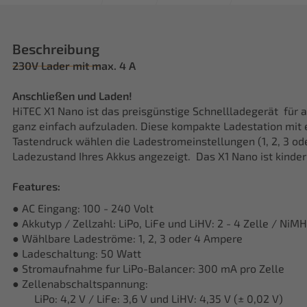
Beschreibung
230V Lader mit max. 4 A
Anschließen und Laden!
HiTEC X1 Nano ist das preisgünstige Schnellladegerät für 
ganz einfach aufzuladen. Diese kompakte Ladestation mit e
Tastendruck wählen die Ladestromeinstellungen (1, 2, 3 o
Ladezustand Ihres Akkus angezeigt. Das X1 Nano ist kinder
Features:
● AC Eingang: 100 - 240 Volt
● Akkutyp / Zellzahl: LiPo, LiFe und LiHV: 2 - 4 Zelle / NiMH:
● Wählbare Ladeströme: 1, 2, 3 oder 4 Ampere
● Ladeschaltung: 50 Watt
● Stromaufnahme fur LiPo-Balancer: 300 mA pro Zelle
● Zellenabschaltspannung:
LiPo: 4,2 V / LiFe: 3,6 V und LiHV: 4,35 V (± 0,02 V)