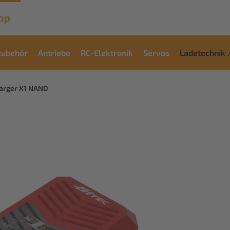
op
zubehör
Antriebe
RC-Elektronik
Servos
Ladetechnik 
harger X1 NANO