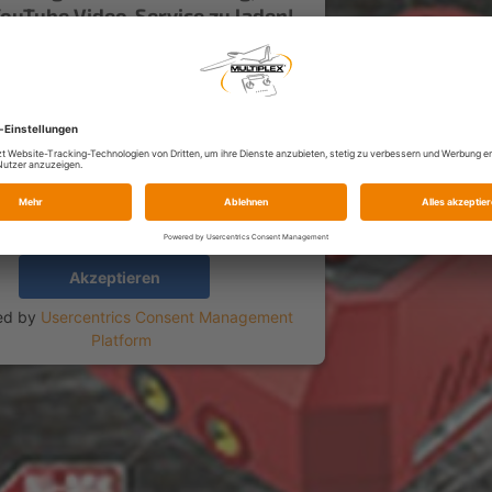
ouTube Video-Service zu laden!
Wir verwenden einen Service eines
anbieters, um Videoinhalte einzubetten.
 Service kann Daten zu Ihren Aktivitäten
n. Bitte lesen Sie die Details durch und
en Sie der Nutzung des Service zu, um
dieses Video anzusehen.
Mehr Informationen
Akzeptieren
ed by
Usercentrics Consent Management
Platform