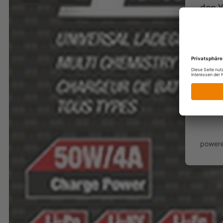
den Y
Dritt
Dieser
sammel
stimm
power