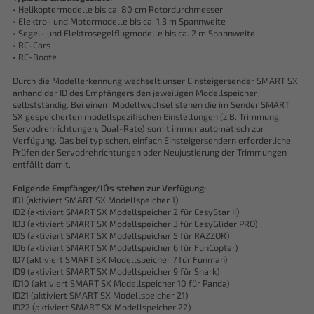
• Helikoptermodelle bis ca. 80 cm Rotordurchmesser
• Elektro- und Motormodelle bis ca. 1,3 m Spannweite
• Segel- und Elektrosegelflugmodelle bis ca. 2 m Spannweite
• RC-Cars
• RC-Boote
Durch die Modellerkennung wechselt unser Einsteigersender SMART SX
anhand der ID des Empfängers den jeweiligen Modellspeicher
selbstständig. Bei einem Modellwechsel stehen die im Sender SMART
SX gespeicherten modellspezifischen Einstellungen (z.B. Trimmung,
Servodrehrichtungen, Dual-Rate) somit immer automatisch zur
Verfügung. Das bei typischen, einfach Einsteigersendern erforderliche
Prüfen der Servodrehrichtungen oder Neujustierung der Trimmungen
entfällt damit.
Folgende Empfänger/ID´s stehen zur Verfügung:
ID1 (aktiviert SMART SX Modellspeicher 1)
ID2 (aktiviert SMART SX Modellspeicher 2 für EasyStar II)
ID3 (aktiviert SMART SX Modellspeicher 3 für EasyGlider PRO)
ID5 (aktiviert SMART SX Modellspeicher 5 für RAZZOR)
ID6 (aktiviert SMART SX Modellspeicher 6 für FunCopter)
ID7 (aktiviert SMART SX Modellspeicher 7 für Funman)
ID9 (aktiviert SMART SX Modellspeicher 9 für Shark)
ID10 (aktiviert SMART SX Modellspeicher 10 für Panda)
ID21 (aktiviert SMART SX Modellspeicher 21)
ID22 (aktiviert SMART SX Modellspeicher 22)