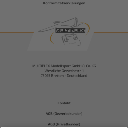
Konformitätserklärungen
MULTIPLEX Modellsport GmbH & Co. KG
Westliche Gewerbestr. 1
75015 Bretten • Deutschland
Kontakt
AGB (Gewerbekunden)
AGB (Privatkunden)