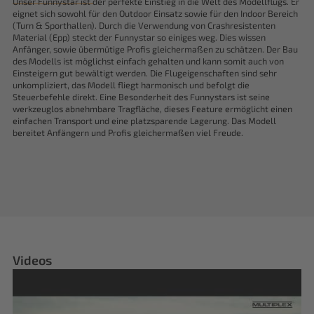
Unser Funnystar ist der perfekte Einstieg in die Welt des Modellflugs. Er
eignet sich sowohl für den Outdoor Einsatz sowie für den Indoor Bereich
(Turn & Sporthallen). Durch die Verwendung von Crashresistenten
Material (Epp) steckt der Funnystar so einiges weg. Dies wissen
Anfänger, sowie übermütige Profis gleichermaßen zu schätzen. Der Bau
des Modells ist möglichst einfach gehalten und kann somit auch von
Einsteigern gut bewältigt werden. Die Flugeigenschaften sind sehr
unkompliziert, das Modell fliegt harmonisch und befolgt die
Steuerbefehle direkt. Eine Besonderheit des Funnystars ist seine
werkzeuglos abnehmbare Tragfläche, dieses Feature ermöglicht einen
einfachen Transport und eine platzsparende Lagerung. Das Modell
bereitet Anfängern und Profis gleichermaßen viel Freude.
Videos