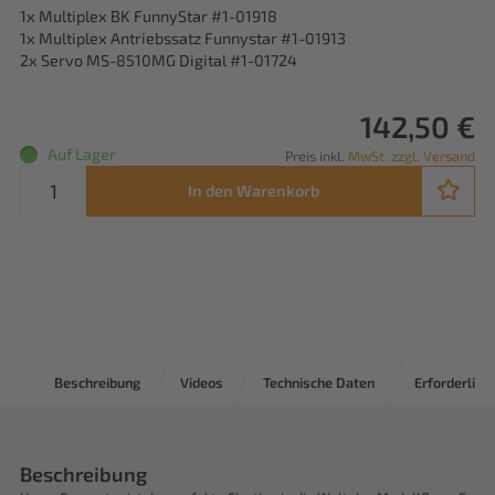
1x Multiplex BK FunnyStar #1-01918
1x Multiplex Antriebssatz Funnystar #1-01913
2x Servo MS-8510MG Digital #1-01724
142,50 €
Auf Lager
Preis inkl.
MwSt. zzgl. Versand
In den Warenkorb
Beschreibung
Videos
Technische Daten
Erforderlich
Beschreibung