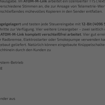
achausgabe. Im
ATOM-M-Link
arbeitet ein lizensierter TTS (Tex
e verschiedene Stimmen an, die zur Ansage von Telemetrie-Wer
nschließendes mühevolles Kopieren in den Sender entfallen.
ugelgelagert
und tasten jede Steuereingabe mit
12-Bit (4096 
ritte zur Verfügung. Vier weitere Lineargeber – zwei seitlich
e
ATOM-M-Link komplett verschleißfrei arbeitet
. Vier gut err
t für Radbremse, Elektrostarter oder Smokepumpe verwenden ka
ebaut geliefert. Natürlich können eingebaute Knüppelschalter
Nachhinein durch den Kunden zu
ystem-Betrieb
ng
ender aus