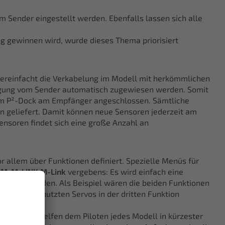
 Sender eingestellt werden. Ebenfalls lassen sich alle
g gewinnen wird, wurde dieses Thema priorisiert
vereinfacht die Verkabelung im Modell mit herkömmlichen
legung vom Sender automatisch zugewiesen werden. Somit
vem P²-Dock am Empfänger angeschlossen. Sämtliche
 geliefert. Damit können neue Sensoren jederzeit am
nsoren findet sich eine große Anzahl an
or allem über Funktionen definiert. Spezielle Menüs für
M-M-LINK M-Link
vergebens: Es wird einfach eine
ordnet werden. Als Beispiel wären die beiden Funktionen
e bereits genutzten Servos in der dritten Funktion
halten und helfen dem Piloten jedes Modell in kürzester