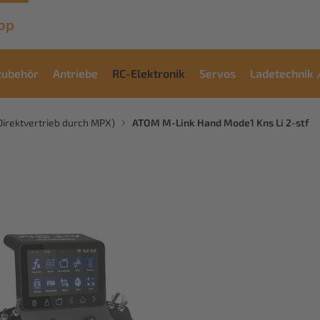
op
zubehör
Antriebe
RC-Elektronik
Servos
Ladetechnik 
irektvertrieb durch MPX)
ATOM M-Link Hand Mode1 Kns Li 2-stf