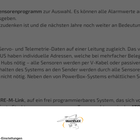
ensorenprogramm
zur Auswahl. Es können alle Alarmwerte am
sgeben.
zudenken ist und die nächsten Jahre noch weiter an Bedeutun
rvo- und Telemetrie-Daten auf einer Leitung zugleich. Das 
BUS haben individuelle Adressen, welche bei mehrfacher Be
en Hubs nötig – alle Sensoren werden per V-Kabel oder passi
halten des Systems an den Sender werden durch alle Sensoren
nicht nötig. Neben den von PowerBox-Systems erhältlichen Se
RE-M-Link
, auf ein frei programmierbares System, das sich v
 feste Strukturen aus vergangenen Tagen sucht man in der
ATO
ten Servos besteht. Servos können mehreren Funktionen zuge
rennt funktionieren. Eine weitere Funktion „Butterfly“ lässt di
r beiden ersten Funktionen zu verändern.
virtuelle Schalter sind grundsätzlich ebenfalls universell ge