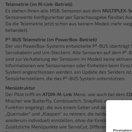
Telemetrie (im M-Link-Betrieb)
Es stehen Ihnen alle MSB-Sensoren aus dem
MULTIPLEX-S
Sensorwerte konfigurierbar per Sprachausgabe flexibel Au
Da die Telemetrie jetzt schon aus keinem Modell mehr weg
behandelt.
P²-BUS Telemetrie (im PowerBox-Betrieb)
Der von PowerBox-Systems entwickelte P²-BUS überträgt Se
Servokabeln und Uni-Steckern. Alle Sensoren auf dem P²-
sind zur Verkabelung der Sensoren im Modell keine aktiv
Informationen wie Sensornamen oder Einheiten beim Einsc
System angeschlossen werden, ein Update des Senders ist 
Sensorherstellern, die das P²-BUS System unterstützen.
Menüstruktur
Der Pilot trifft im
ATOM-M-Link
Menü, wie auch bei dem
CO
Mischer wie Butterfly, Combiswitch, SnapRoll oder andere
Funktion angelegt, die aus einem Geber und den zugeordne
„Querruder“ und „Klappen“ zu nennen, die beide für sich get
wiederum individuell einstellen, ohne die Einstellungen de
Zusätzliche Menüpunkte wie ServoCut, Differenzierung oder 