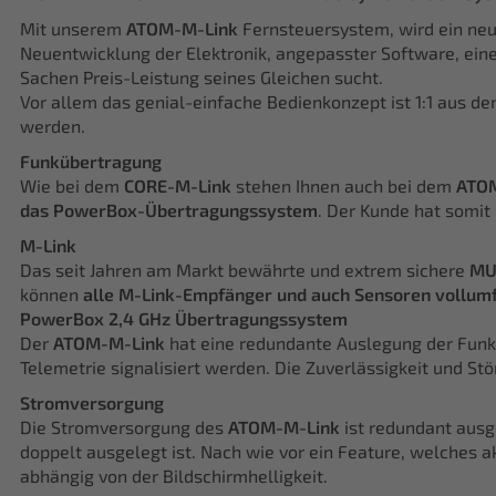
Mit unserem
ATOM-M-Link
Fernsteuersystem, wird ein ne
Neuentwicklung der Elektronik, angepasster Software, ei
Sachen Preis-Leistung seines Gleichen sucht.
Vor allem das genial-einfache Bedienkonzept ist 1:1 aus d
werden.
Funkübertragung
Wie bei dem
CORE-M-Link
stehen Ihnen auch bei dem
ATOM
das PowerBox-Übertragungssystem
. Der Kunde hat somit
M-Link
Das seit Jahren am Markt bewährte und extrem sichere
MU
können
alle M-Link-Empfänger und auch Sensoren vollumf
PowerBox 2,4 GHz Übertragungssystem
Der
ATOM-M-Link
hat eine redundante Auslegung der Funk
Telemetrie signalisiert werden. Die Zuverlässigkeit und S
Stromversorgung
Die Stromversorgung des
ATOM-M-Link
ist redundant ausg
doppelt ausgelegt ist. Nach wie vor ein Feature, welches 
abhängig von der Bildschirmhelligkeit.