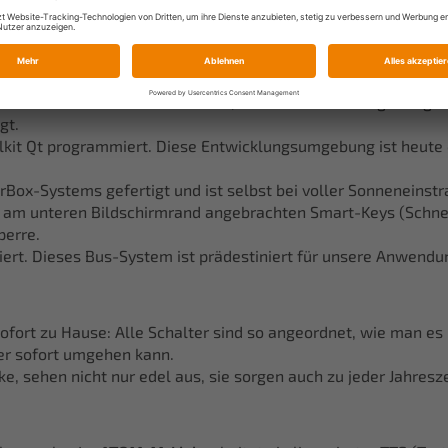
erkzeug kommt eine leicht verständliche Flugphasenstruktur 
ndustrie-PC eingebaut. Die Bedienung erfolgt ausschließlich 
er intuitiven Benutzeroberfläche, die alle zusammengehörigen
gt.
lkit Qt programmiert. Diese Entwicklungsumgebung ist heute
x-Systems gefertigt und ist selbst bei voller Sonneneinstra
ie am unteren Bildschirmrand angebrachten Smart-Keys (Schne
perre.
iert. Dieses Bus-System ist prädestiniert für unsere Anwendun
sofort zu Hause: Alle Schalter sind so angeordnet, wie man e
er sofort umgehen kann.
, sehen nicht nur edel aus, sie sorgen auch zu jeder Jahresz