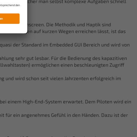
dazu, mit welcher man selbst komplexe Aufgaben schnell
über den Touchscreen. Die Methodik und Haptik sind
 Einstellungen auf kurzen Wegen erreichen lässt, ist das
 quasi der Standard im Embedded GUI Bereich und wird von
hlung sehr gut lesbar. Für die Bedienung des kapazitiven
llwahltasten) ermöglichen einen beschleunigten Zugriff
g und wird schon seit vielen Jahrzenten erfolgreich im
s bei einem High-End-System erwartet. Dem Piloten wird ein
eit für ein angenehmes Gefühl in den Händen. Dazu ist der