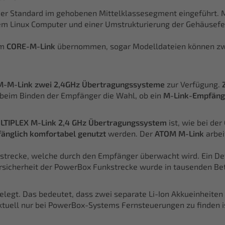
uer Standard im gehobenen Mittelklassesegment eingeführt.
nem Linux Computer und einer Umstrukturierung der Gehäusefe
em
CORE-M-Link
übernommen, sogar Modelldateien können z
-M-Link zwei 2,4GHz Übertragungssysteme
zur Verfügung.
 beim Binden der Empfänger die Wahl, ob ein
M-Link-Empfäng
LTIPLEX M-Link 2,4 GHz Übertragungssystem
ist, wie bei der
änglich komfortabel genutzt
werden. Der
ATOM M-Link
arbei
strecke, welche durch den Empfänger überwacht wird. Ein Def
törsicherheit der PowerBox Funkstrecke wurde in tausenden B
elegt. Das bedeutet, dass zwei separate Li-Ion Akkueinheit
aktuell nur bei PowerBox-Systems Fernsteuerungen zu finden i