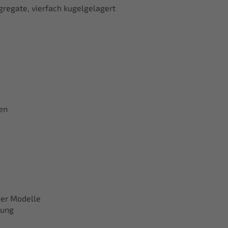
regate, vierfach kugelgelagert
en
der Modelle
rung