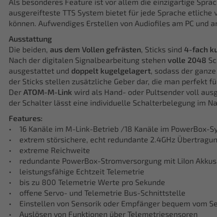
Als besonderes Feature ist vor allem die einzigartige Spr
ausgereifteste TTS System bietet für jede Sprache etlich
können. Aufwendiges Erstellen von Audiofiles am PC und a
Ausstattung
Die beiden,
aus dem Vollen gefrästen
, Sticks sind
4-fach k
Nach der digitalen Signalbearbeitung stehen
volle 2048
Sch
ausgestattet und
doppelt kugelgelagert
, sodass der ganz
der Sticks stellen zusätzliche Geber dar, die man perfek
Der
ATOM-M-Link
wird als Hand- oder Pultsender voll ausg
der Schalter lässt eine individuelle Schalterbelegung im 
Features:
• 16 Kanäle im M-Link-Betrieb /18 Kanäle im PowerBox-S
• extrem störsichere, echt redundante 2.4GHz Übertragu
• extreme Reichweite
• redundante PowerBox-Stromversorgung mit LiIon Akkus
• leistungsfähige Echtzeit Telemetrie
• bis zu 800 Telemetrie Werte pro Sekunde
• offene Servo- und Telemetrie Bus-Schnittstelle
• Einstellen von Sensorik oder Empfänger bequem vom S
• Auslösen von Funktionen über Telemetriesensoren