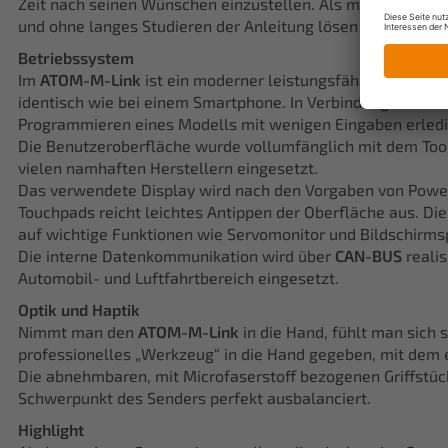
Zeit nach seinen Wünschen einzustellen. Als mächtiges W
und ohne langes Studieren der Anleitung lösen kann.
Betriebssystem
Im
ATOM-M-Link
ist ein moderner leistungsfähiger Linux I
identisch wie bei einem Smartphone. In Verbindung mit ein
Programmieren eines Modells mit wenigen Eingaben erledi
Die Benutzeroberfläche wurde vollumfänglich mit dem Too
vielen namhaften Herstellern eingesetzt.
Das verwendete Display wird nach den Vorgaben von PowerBo
Touchpads reicht leichtes Antippen der Oberfläche aus. D
auf wichtige Funktionen wie Servomonitor und Bildschirms
Die interne Datenkommunikation wird über
CAN-BUS
realis
Automobil- und Luftfahrtbereich eingesetzt.
Optik und Haptik
Nimmt man den
ATOM-M-Link
in die Hand, fühlt man sich 
professionelles „Werkzeug“ in die Hand gegeben, mit dem 
Die abnehmbaren, mit Microfaserstoff bezogenen Griffstücke
Schwerpunkt des Senders perfekt ausbalanciert.
Highlight