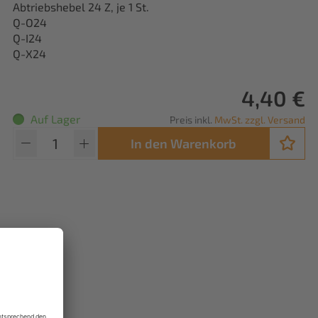
Abtriebshebel 24 Z, je 1 St.
Q-O24
Q-I24
Q-X24
4,40 €
Auf Lager
Preis inkl.
MwSt. zzgl. Versand
In den Warenkorb