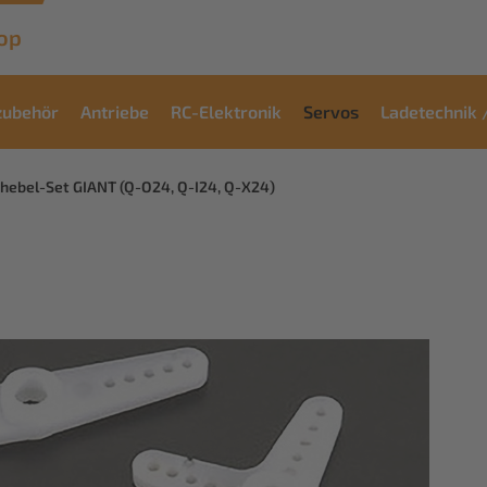
op
zubehör
Antriebe
RC-Elektronik
Servos
Ladetechnik 
hebel-Set GIANT (Q-O24, Q-I24, Q-X24)