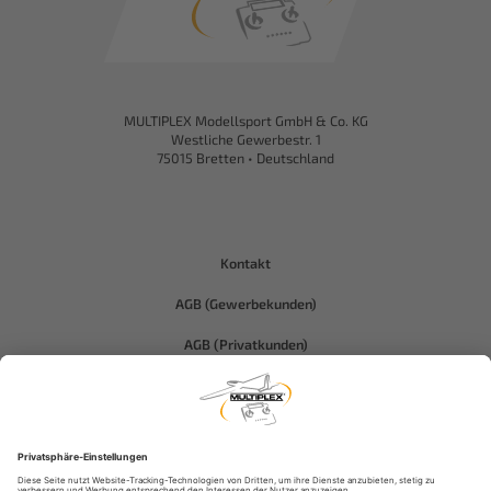
MULTIPLEX Modellsport GmbH & Co. KG
Westliche Gewerbestr. 1
75015 Bretten • Deutschland
Kontakt
AGB (Gewerbekunden)
AGB (Privatkunden)
Datenschutz
Compliance-Hitec
Impressum