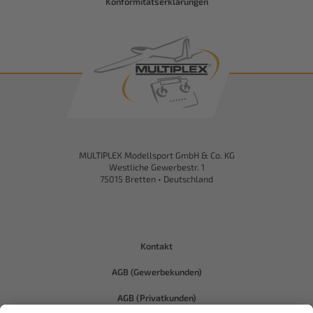
Konformitätserklärungen
MULTIPLEX Modellsport GmbH & Co. KG
Westliche Gewerbestr. 1
75015 Bretten • Deutschland
Kontakt
AGB (Gewerbekunden)
AGB (Privatkunden)