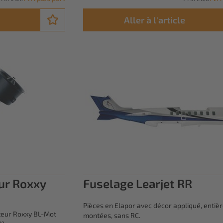
Aller à l'article
ur Roxxy
Fuselage Learjet RR
Pièces en Elapor avec décor appliqué, enti
teur Roxxy BL-Mot
montées, sans RC.