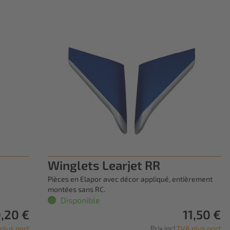
Winglets Learjet RR
8
Pièces en Elapor avec décor appliqué, entièrement
montées sans RC.
Disponible
,20 €
11,50 €
plus port
Prix incl.
TVA plus port