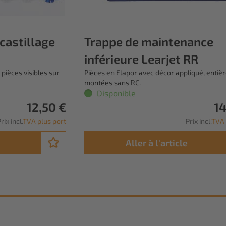
ccastillage
Trappe de maintenance
inférieure Learjet RR
 pièces visibles sur
Pièces en Elapor avec décor appliqué, enti
montées sans RC.
Disponible
12,50 €
14
rix incl.
TVA plus port
Prix incl.
TVA 
Aller à l'article