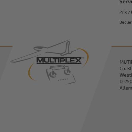
Serv
Prix /
Declar
MUTI
Co. K
Westl
D-750
Alle