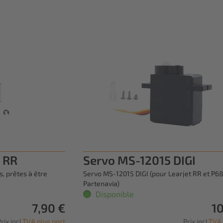
t RR
Servo MS-12015 DIGI
, prêtes à être
Servo MS-12015 DIGI (pour Learjet RR et P6
Partenavia)
Disponible
7,90 €
10
rix incl.
TVA plus port
Prix incl.
TVA 