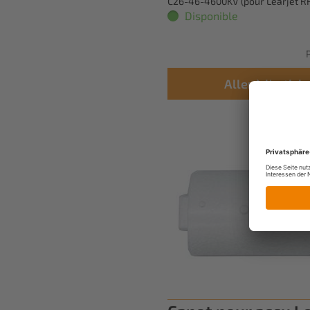
C26-46-4600KV (pour Learjet R
Disponible
P
Aller à l'article