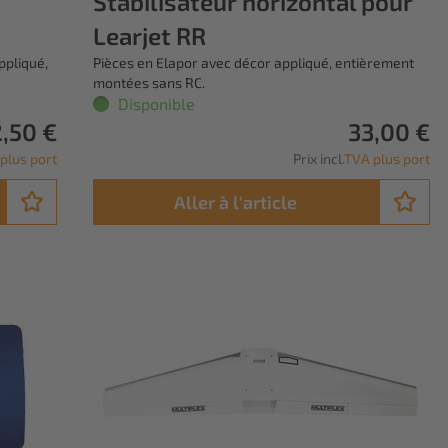
Stabilisateur horizontal pour
Learjet RR
ppliqué,
Pièces en Elapor avec décor appliqué, entièrement
montées sans RC.
Disponible
,50 €
33,00 €
plus port
Prix incl.
TVA plus port
Aller à l'article