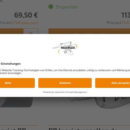
R)
Disponible
69,50 €
11
rix incl.
TVA plus port
Prix incl.
TVA 
Aller à l'article