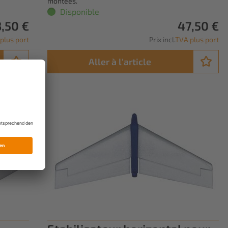
montées.
Disponible
3,50 €
47,50 €
plus port
Prix incl.
TVA plus port
Aller à l'article