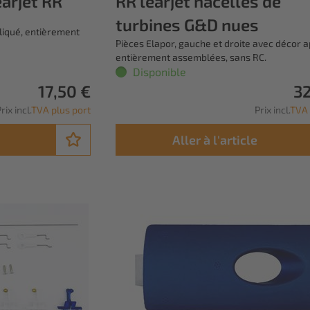
arjet RR
RR learjet nacelles de
turbines G&D nues
liqué, entièrement
Pièces Elapor, gauche et droite avec décor a
entièrement assemblées, sans RC.
Disponible
17,50 €
32
rix incl.
TVA plus port
Prix incl.
TVA 
Aller à l'article